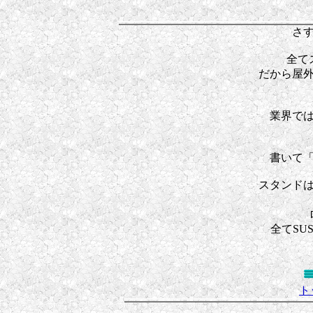
さ
全て
だから屋
業界で
書いて
スタンド
全てSU
ト